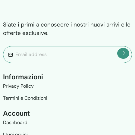
Siate i primi a conoscere i nostri nuovi arrivi e le
offerte esclusive.
I
n
f
o
r
m
a
z
i
o
n
i
Privacy Policy
Termini e Condizioni
A
c
c
o
u
n
t
Dashboard
I tuoi ordini