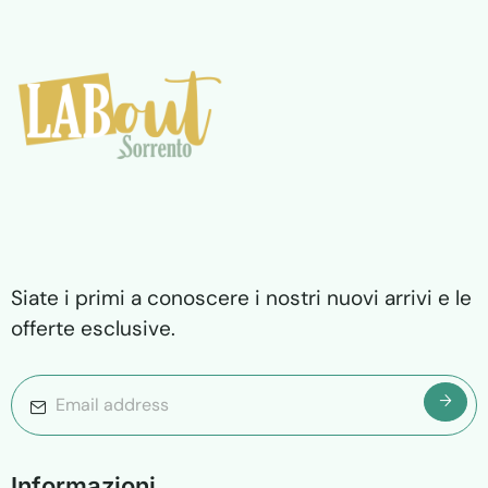
Siate i primi a conoscere i nostri nuovi arrivi e le
offerte esclusive.
I
n
f
o
r
m
a
z
i
o
n
i