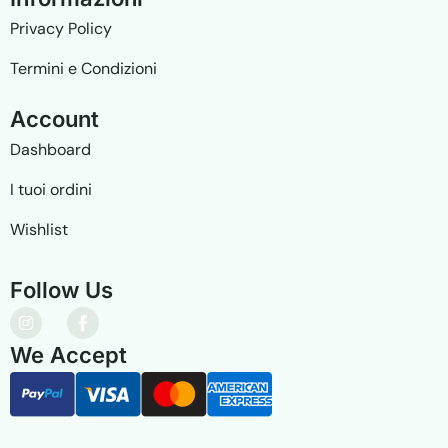
Privacy Policy
Termini e Condizioni
A
c
c
o
u
n
t
Dashboard
I tuoi ordini
Wishlist
F
o
l
l
o
w
U
s
We Accept