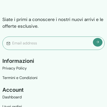
Siate i primi a conoscere i nostri nuovi arrivi e le
offerte esclusive.
I
n
f
o
r
m
a
z
i
o
n
i
Privacy Policy
Termini e Condizioni
A
c
c
o
u
n
t
Dashboard
I tuoi ordini